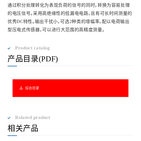
通过积分处理转化为表现负荷的信号的同时，转换为容易处理
的电压信号。采用高绝缘性的低漏电电路，且有可长时间测量的
优秀DC特性。输出干扰小，可选2种类的增幅率，配以电荷输出
型压电式传感器，可以进行大范围的高精度测量。
Product catalog
产品目录(PDF)
download
综合目录
Related product
相关产品